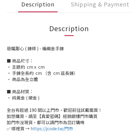
Description
Shipping & Payment
Description
惡魔甜心 ( 鍊條 ) - 編織金手鍊
■ 商品尺寸：
‧ 主題約 cm x cm
‧ 手鍊全長約 cm （含 cm 延長鍊）
‧ 商品為全立體
■ 商品材質：
‧ 純黃金 ( 硬金 )
全台有超過 190 間以上門市，歡迎前往試戴鑑賞！
如想購買，請至【真愛密碼】經銷銀樓門市購買
如門市沒現貨，都可以請門市為您訂購唷
✅ 哪裡買 →
https://jcode.tw/門市