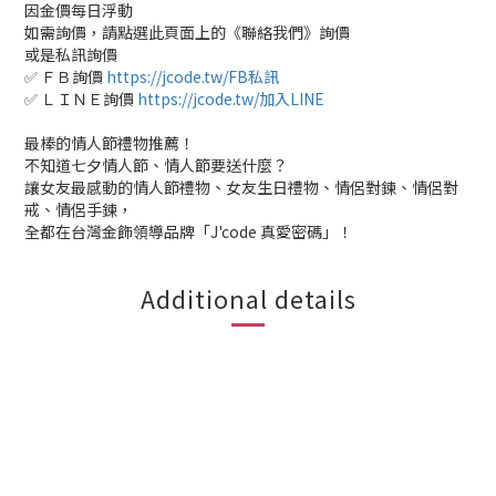
因金價每日浮動
如需詢價，請點選此頁面上的《聯絡我們》詢價
或是私訊詢價
✅ ＦＢ詢價
https://jcode.tw/FB私訊
✅ ＬＩＮＥ詢價
https://jcode.tw/加入LINE
最棒的情人節禮物推薦！
不知道七夕情人節、情人節要送什麼？
讓女友最感動的情人節禮物、女友生日禮物、情侶對鍊、情侶對
戒、情侶手鍊，
全都在台灣金飾領導品牌「J'code 真愛密碼」！
Additional details