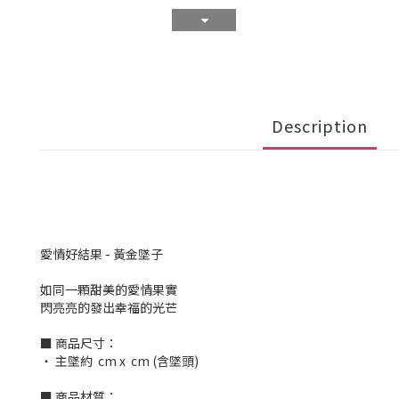
Description
愛情好結果 - 黃金墜子
如同一顆甜美的愛情果實
閃亮亮的發出幸福的光芒
■ 商品尺寸：
‧ 主墜約 cm x cm (含墜頭)
■ 商品材質：