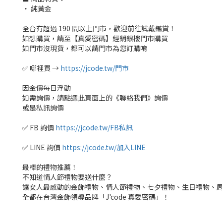
‧ 純黃金
全台有超過 190 間以上門市，歡迎前往試戴鑑賞！
如想購買，請至【真愛密碼】經銷銀樓門市購買
如門市沒現貨，都可以請門市為您訂購唷
✅ 哪裡買 →
https://jcode.tw/門市
因金價每日浮動
如需詢價，請點選此頁面上的《聯絡我們》詢價
或是私訊詢價
✅ FB 詢價
https://jcode.tw/FB私訊
✅ LINE 詢價
https://jcode.tw/加入LINE
最棒的禮物推薦！
不知道情人節禮物要送什麼？
讓女人最感動的金飾禮物、情人節禮物、七夕禮物、生日禮物、
全都在台灣金飾領導品牌「J'code 真愛密碼」！