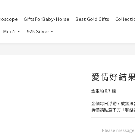
roscope
GiftsForBaby-Horse
Best Gold Gifts
Collecti
Men's
925 Silver
愛情好結果
金重約 0.7 錢
金價每日浮動，故無法
詢價請點選下方「聯絡
Please message t