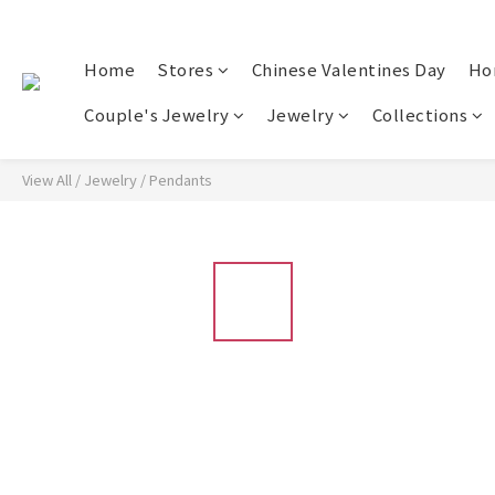
Home
Stores
Chinese Valentines Day
Ho
Couple's Jewelry
Jewelry
Collections
View All
/
Jewelry
/
Pendants