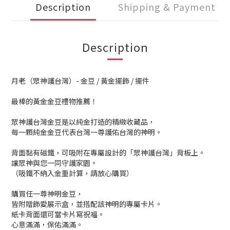
Description
Shipping & Payment
Description
月老（眾神護台灣）- 金豆 / 黃金擺飾 / 擺件
最棒的黃金金豆禮物推薦！
眾神護台灣金豆是以純金打造的精緻收藏品，
每一顆純金金豆代表台灣一尊護佑台灣的神明。
背面黏有磁鐵，可吸附在專屬設計的「眾神護台灣」背板上。
讓眾神與您一同守護家園。
（吸鐵不納入金重計算，請放心購買）
購買任一尊神明金豆，
皆附贈飾愛展示盒，並搭配該神明的專屬卡片。
紙卡背面還可當卡片寫祝福。
心意滿滿，保佑滿滿。