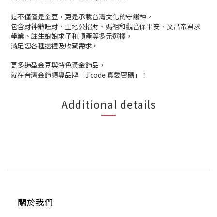
這不僅僅是金豆，更是承載台灣文化的守護神。
包含財神爺旺財、土地公招財、媽祖和觀音保平安、文昌帝君求
學業、註生娘娘求子和順產等多元選擇，
滿足您各種送禮及收藏需求。
更多造型金豆與特色黃金飾品，
就在台灣金飾領導品牌「J'code 真愛密碼」！
Additional details
關於我們