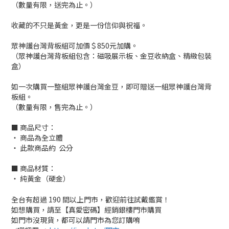
（數量有限，送完為止。）
收藏的不只是黃金，更是一份信仰與祝福。
眾神護台灣背板組可加價＄850元加購。
（眾神護台灣背板組包含：磁吸展示板、金豆收納盒、精緻包裝
盒）
如一次購買一整組眾神護台灣金豆，即可贈送一組眾神護台灣背
板組。
（數量有限，售完為止。）
■ 商品尺寸：
‧ 商品為全立體
‧ 此款商品約 公分
■ 商品材質：
‧ 純黃金（硬金）
全台有超過 190 間以上門市，歡迎前往試戴鑑賞！
如想購買，請至【真愛密碼】經銷銀樓門市購買
如門市沒現貨，都可以請門市為您訂購唷