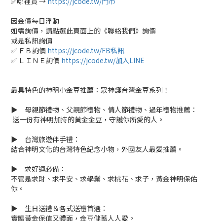
✅哪裡買 →
https://jcode.tw/門市
因金價每日浮動
如需詢價，請點選此頁面上的《聯絡我們》詢價
或是私訊詢價
✅ ＦＢ詢價
https://jcode.tw/FB私訊
✅ ＬＩＮＥ詢價
https://jcode.tw/加入LINE
最具特色的神明小金豆推薦：眾神護台灣金豆系列！
▶ 母親節禮物、父親節禮物、情人節禮物、過年禮物推薦：
送一份有神明加持的黃金金豆，守護你所愛的人。
▶ 台灣旅遊伴手禮：
結合神明文化的台灣特色紀念小物，外國友人最愛推薦。
▶ 求好運必備：
不管是求財、求平安、求學業、求桃花、求子，黃金神明保佑
你。
▶ 生日送禮＆各式送禮首選：
實體黃金保值又體面，金豆儲蓄人人愛。