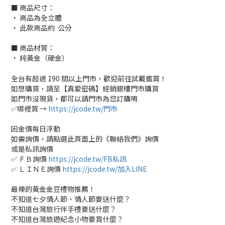
■ 商品尺寸：
‧ 商品為全立體
‧ 此款商品約 公分
■ 商品材質：
‧ 純黃金（硬金）
全台有超過 190 間以上門市，歡迎前往試戴鑑賞！
如想購買，請至【真愛密碼】經銷銀樓門市購買
如門市沒現貨，都可以請門市為您訂購唷
✅哪裡買 →
https://jcode.tw/門市
因金價每日浮動
如需詢價，請點選此頁面上的《聯絡我們》詢價
或是私訊詢價
✅ ＦＢ詢價
https://jcode.tw/FB私訊
✅ ＬＩＮＥ詢價
https://jcode.tw/加入LINE
最棒的黃金金豆禮物推薦！
不知道七夕情人節、情人節要送什麼？
不知道台灣旅行伴手禮要送什麼？
不知道台灣旅遊紀念小物要買什麼？