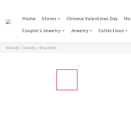
Home
Stores
Chinese Valentines Day
Ho
Couple's Jewelry
Jewelry
Collections
View All
/
Jewelry
/
Bracelets