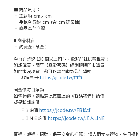
■ 商品尺寸：
‧ 主題約 cm x cm
‧ 手鍊全長約 cm (含 cm 延長鍊)
‧ 商品為全立體
■ 商品材質：
‧ 純黃金 ( 硬金 )
全台有超過 190 間以上門市，歡迎前往試戴鑑賞！
如想購買，請至【真愛密碼】經銷銀樓門市購買
如門市沒現貨，都可以請門市為您訂購唷
哪裡買 →
https://jcode.tw/門市
✅
因金價每日浮動
如需詢價，請點選此頁面上的《聯絡我們》詢價
或是私訊詢價
https://jcode.tw/FB私訊
ＦＢ詢價
✅
https://jcode.tw/加入LINE
ＬＩＮＥ詢價
✅
開運、轉運、招財、保平安金飾推薦！ 情人節女友禮物、生日禮