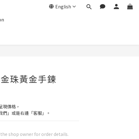
English
on
- 金珠黃金手鍊
呈現價格，
我們」或是右邊「客服」。
he shop owner for order details.