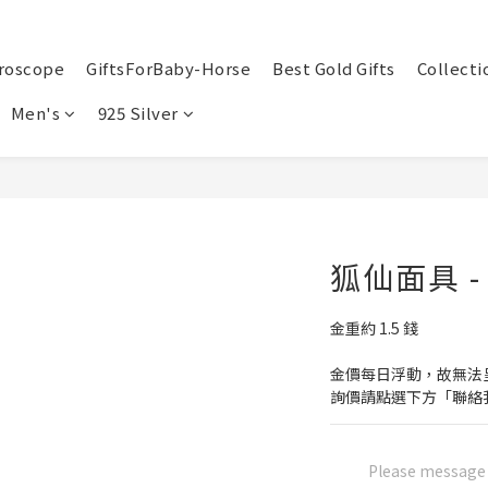
roscope
GiftsForBaby-Horse
Best Gold Gifts
Collecti
Men's
925 Silver
狐仙面具 
金重約 1.5 錢
金價每日浮動，故無法
詢價請點選下方「聯絡
Please message t