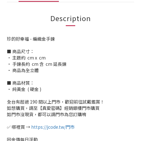
Description
珍的好幸福 - 編織金手鍊
■ 商品尺寸：
‧ 主題約 cm x cm
‧ 手鍊長約 cm 含 cm 延長鍊
‧ 商品為全立體
■ 商品材質：
‧ 純黃金 ( 硬金 )
全台有超過 190 間以上門市，歡迎前往試戴鑑賞！
如想購買，請至【真愛密碼】經銷銀樓門市購買
如門市沒現貨，都可以請門市為您訂購唷
✅ 哪裡買 →
https://jcode.tw/門市
因金價每日浮動