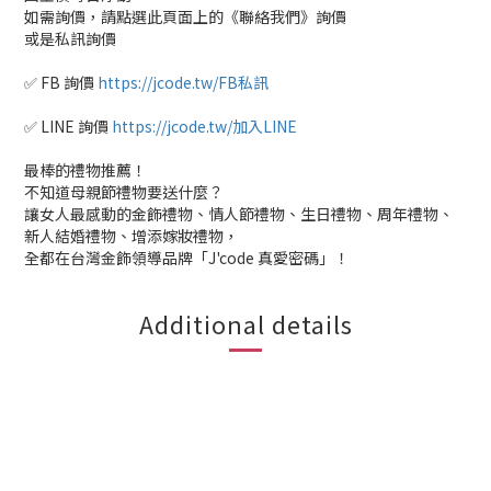
如需詢價，請點選此頁面上的《聯絡我們》詢價
或是私訊詢價
✅ FB 詢價
https://jcode.tw/FB私訊
✅ LINE 詢價
https://jcode.tw/加入LINE
最棒的禮物推薦！
不知道母親節禮物要送什麼？
讓女人最感動的金飾禮物、情人節禮物、生日禮物、周年禮物、
新人結婚禮物、增添嫁妝禮物，
全都在台灣金飾領導品牌「J'code 真愛密碼」！
Additional details