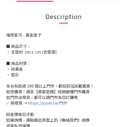
Description
璀璨星河 - 黃金墜子
■ 商品尺寸：
‧ 主墜約 cm x cm (含墜頭)
■ 商品材質：
‧ 純黃金
‧ 鋯石
全台有超過 190 間以上門市，歡迎前往試戴鑑賞！
如想購買，請至【真愛密碼】經銷銀樓門市購買
如門市沒現貨，都可以請門市為您訂購唷
✅ 哪裡買 →
https://jcode.tw/門市
因金價每日浮動
如需詢價，請點選此頁面上的《聯絡我們》詢價
或是私訊詢價