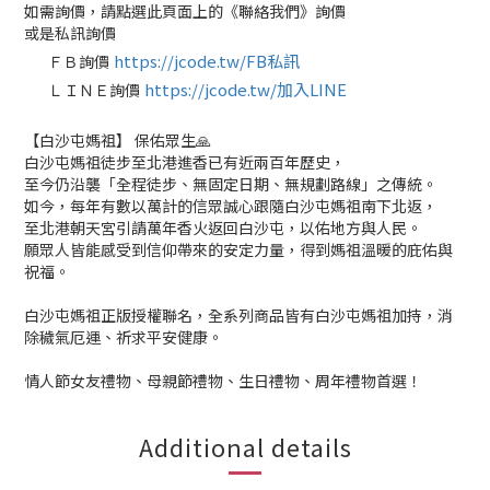
如需詢價，請點選此頁面上的《聯絡我們》詢價
或是私訊詢價
https://jcode.tw/FB私訊
ＦＢ詢價
✅
https://jcode.tw/加入LINE
ＬＩＮＥ詢價
✅
【白沙屯媽祖】 保佑眾生🙏
白沙屯媽祖徒步至北港進香已有近兩百年歷史，
至今仍沿襲「全程徒步、無固定日期、無規劃路線」之傳統。
如今，每年有數以萬計的信眾誠心跟隨白沙屯媽祖南下北返，
至北港朝天宮引請萬年香火返回白沙屯，以佑地方與人民。
願眾人皆能感受到信仰帶來的安定力量，得到媽祖溫暖的庇佑與
祝福。
白沙屯媽祖正版授權聯名，全系列商品皆有白沙屯媽祖加持，消
除穢氣厄運、祈求平安健康。
情人節女友禮物、母親節禮物、生日禮物、周年禮物首選！
Additional details