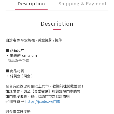
Description
Shipping & Payment
Description
白沙屯 保平安媽祖 - 黃金擺飾 / 擺件
■ 商品尺寸：
‧ 主題約 cm x cm
‧ 商品為全立體
■ 商品材質：
‧ 純黃金 ( 硬金 )
全台有超過 190 間以上門市，歡迎前往試戴鑑賞！
如想購買，請至【真愛密碼】經銷銀樓門市購買
如門市沒現貨，都可以請門市為您訂購唷
✅ 哪裡買 →
https://jcode.tw/門市
因金價每日浮動