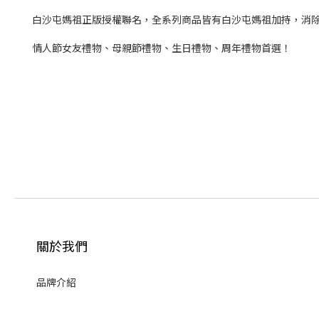
白沙屯媽祖正版授權聯名，全系列商品皆有白沙屯媽祖加持，消
情人節女友禮物、母親節禮物、生日禮物、周年禮物首選！
關於我們
品牌介紹