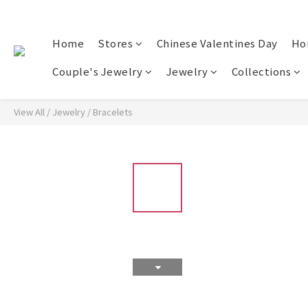
Home
Stores
Chinese Valentines Day
Ho
Couple's Jewelry
Jewelry
Collections
View All
/
Jewelry
/
Bracelets