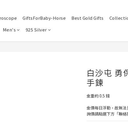
roscope
GiftsForBaby-Horse
Best Gold Gifts
Collecti
Men's
925 Silver
白沙屯 勇
手鍊
金重約 0.5 錢
金價每日浮動，故無法
詢價請點選下方「聯絡