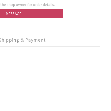
he shop owner for order details.
MESSAGE
Shipping & Payment