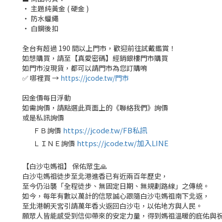
‧ 主題純黃金 ( 硬金 )
‧ 防水蠟繩
‧ 白鋼後扣
全台有超過 190 間以上門市，歡迎前往試戴鑑賞！
如想購買，請至【真愛密碼】經銷銀樓門市購買
如門市沒現貨，都可以請門市為您訂購唷
✅ 哪裡買 →
https://jcode.tw/門市
因金價每日浮動
如需詢價，請點選此頁面上的《聯絡我們》詢價
或是私訊詢價
https://jcode.tw/FB私訊
ＦＢ詢價
✅
https://jcode.tw/加入LINE
ＬＩＮＥ詢價
✅
【白沙屯媽祖】 保佑眾生🙏
白沙屯媽祖徒步至北港進香已有近兩百年歷史，
至今仍沿襲「全程徒步、無固定日期、無規劃路線」之傳統。
如今，每年有數以萬計的信眾誠心跟隨白沙屯媽祖南下北返，
至北港朝天宮引請萬年香火返回白沙屯，以佑地方與人民。
願眾人皆能感受到信仰帶來的安定力量，得到媽祖溫暖的庇佑與