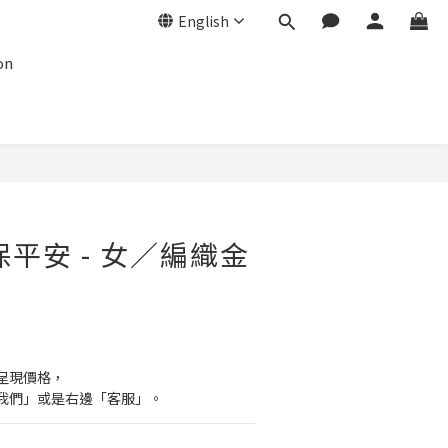
English
on
保平安 - 女／編織金
呈現價格，
我們」或是右邊「客服」。