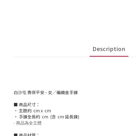
Description
白沙屯 勇保平安 - 女／編織金手鍊
■ 商品尺寸：
‧ 主題約 cm x cm
‧ 手鍊全長約 cm (含 cm 延長鍊)
‧ 商品為全立體
■ 商品材質：