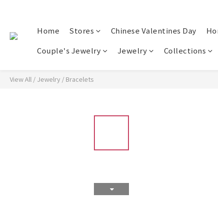
Home
Stores
Chinese Valentines Day
Ho
Couple's Jewelry
Jewelry
Collections
View All
/
Jewelry
/
Bracelets