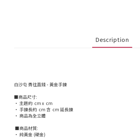
Description
白沙屯 勇往直錢 - 黃金手鍊
■商品尺寸:
‧ 主題約 cm x cm
‧ 手鍊長約 cm 含 cm 延長鍊
‧ 商品為全立體
■商品材質:
‧ 純黃金 (硬金)