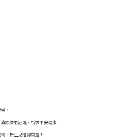
祝福。
，消除穢氣厄運、祈求平安健康。
禮物、新生兒禮物首選！