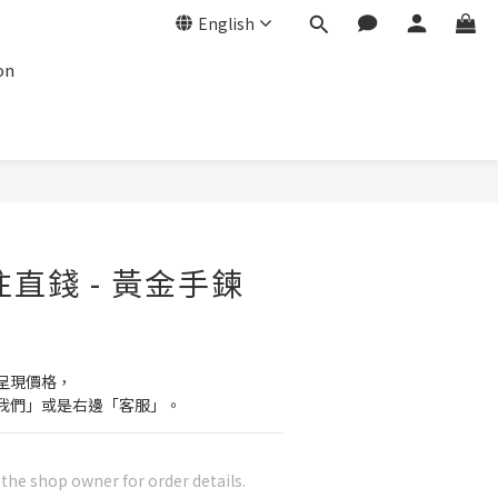
English
on
往直錢 - 黃金手鍊
呈現價格，
我們」或是右邊「客服」。
he shop owner for order details.