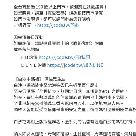
全台有超過 190 間以上門市，歡迎前往試戴鑑賞！
如想購買，請至【真愛密碼】經銷銀樓門市購買
如門市沒現貨，都可以請門市為您訂購唷
✅ 哪裡買 →
https://jcode.tw/門市
因金價每日浮動
如需詢價，請點選此頁面上的《聯絡我們》詢價
或是私訊詢價
https://jcode.tw/FB私訊
ＦＢ詢價
✅
https://jcode.tw/加入LINE
ＬＩＮＥ詢價
✅
【白沙屯媽祖】 保佑眾生🙏
白沙屯媽祖徒步至北港進香已有近兩百年歷史，
至今仍沿襲「全程徒步、無固定日期、無規劃路線」之傳統。
如今，每年有數以萬計的信眾誠心跟隨白沙屯媽祖南下北返，
至北港朝天宮引請萬年香火返回白沙屯，以佑地方與人民。
願眾人皆能感受到信仰帶來的安定力量，得到媽祖溫暖的庇佑與
白沙屯媽祖正版授權聯名，全系列商品皆有經過白沙屯媽祖加持
情人節女友禮物、母親節禮物、生日禮物、周年禮物首選、彌月