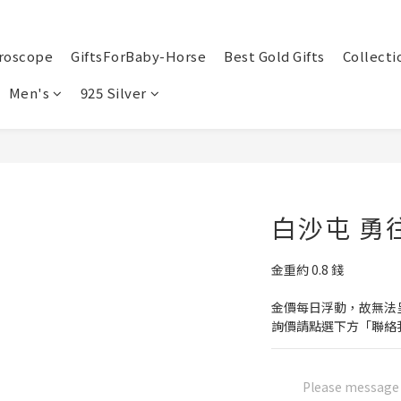
roscope
GiftsForBaby-Horse
Best Gold Gifts
Collecti
Men's
925 Silver
白沙屯 勇
金重約 0.8 錢
金價每日浮動，故無法
詢價請點選下方「聯絡
Please message t