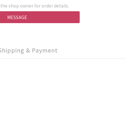
he shop owner for order details.
MESSAGE
Shipping & Payment