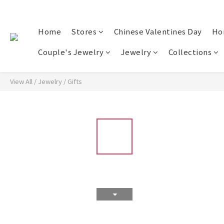
Home
Stores
Chinese Valentines Day
Ho
Couple's Jewelry
Jewelry
Collections
View All
/
Jewelry
/
Gifts