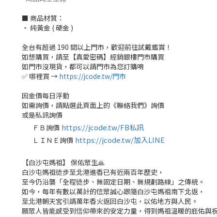
■ 商品材質：
‧ 純黃金 ( 硬金 )
全台有超過 190 間以上門市，歡迎前往試戴鑑賞！
如想購買，請至【真愛密碼】經銷銀樓門市購買
如門市沒現貨，都可以請門市為您訂購唷
✅ 哪裡買 →
https://jcode.tw/門市
因金價每日浮動
如需詢價，請點選此頁面上的《聯絡我們》詢價
或是私訊詢價
https://jcode.tw/FB私訊
ＦＢ詢價
✅
https://jcode.tw/加入LINE
ＬＩＮＥ詢價
✅
【白沙屯媽祖】 保佑眾生🙏
白沙屯媽祖徒步至北港進香已有近兩百年歷史，
至今仍沿襲「全程徒步、無固定日期、無規劃路線」之傳統。
如今，每年有數以萬計的信眾誠心跟隨白沙屯媽祖南下北返，
至北港朝天宮引請萬年香火返回白沙屯，以佑地方與人民。
願眾人皆能感受到信仰帶來的安定力量，得到媽祖溫暖的庇佑與