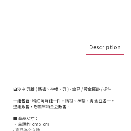
Description
白沙屯 勇腳 ( 媽祖、神轎、勇 ) - 金豆 / 黃金擺飾 / 擺件
一組包含 : 粉紅洞洞鞋一件 + 媽祖、神轎、勇 金豆各一。
整組販售，恕無單顆金豆販售。
■ 商品尺寸：
‧ 主題約 cm x cm
‧ 商品為全立體