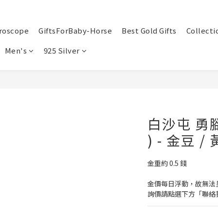
roscope
GiftsForBaby-Horse
Best Gold Gifts
Collecti
Men's
925 Silver
白沙屯 勇
) - 金豆 
金重約 0.5 錢
金價每日浮動，故無法
詢價請點選下方「聯絡