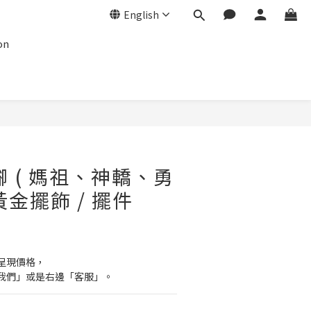
English
on
腳 ( 媽祖、神轎、勇
/ 黃金擺飾 / 擺件
呈現價格，
我們」或是右邊「客服」。