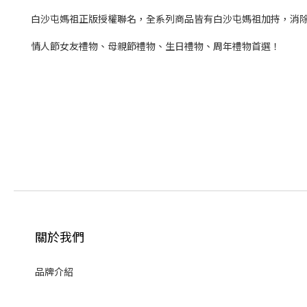
白沙屯媽祖正版授權聯名，全系列商品皆有白沙屯媽祖加持，消
情人節女友禮物、母親節禮物、生日禮物、周年禮物首選！
關於我們
品牌介紹