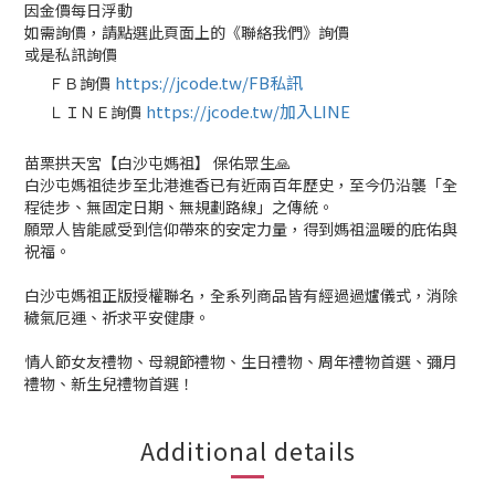
因金價每日浮動
如需詢價，請點選此頁面上的《聯絡我們》詢價
或是私訊詢價
https://jcode.tw/FB私訊
ＦＢ詢價
✅
https://jcode.tw/加入LINE
ＬＩＮＥ詢價
✅
苗栗拱天宮【白沙屯媽祖】 保佑眾生🙏
白沙屯媽祖徒步至北港進香已有近兩百年歷史，至今仍沿襲「全
程徒步、無固定日期、無規劃路線」之傳統。
願眾人皆能感受到信仰帶來的安定力量，得到媽祖溫暖的庇佑與
祝福。
白沙屯媽祖正版授權聯名，全系列商品皆有經過過爐儀式，消除
穢氣厄運、祈求平安健康。
情人節女友禮物、母親節禮物、生日禮物、周年禮物首選、彌月
禮物、新生兒禮物首選！
Additional details