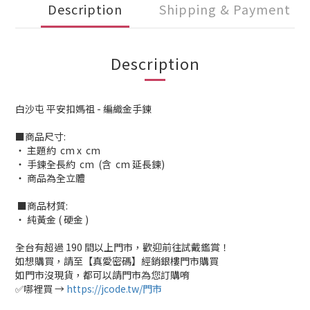
Description
Shipping & Payment
Description
白沙屯 平安扣媽祖 - 編織金手鍊
■商品尺寸:
‧ 主題約 cm x cm
‧ 手鍊全長約 cm (含 cm 延長鍊)
‧ 商品為全立體
■商品材質:
‧ 純黃金 ( 硬金 )
全台有超過 190 間以上門市，歡迎前往試戴鑑賞！
如想購買，請至【真愛密碼】經銷銀樓門市購買
如門市沒現貨，都可以請門市為您訂購唷
✅哪裡買 →
https://jcode.tw/門市