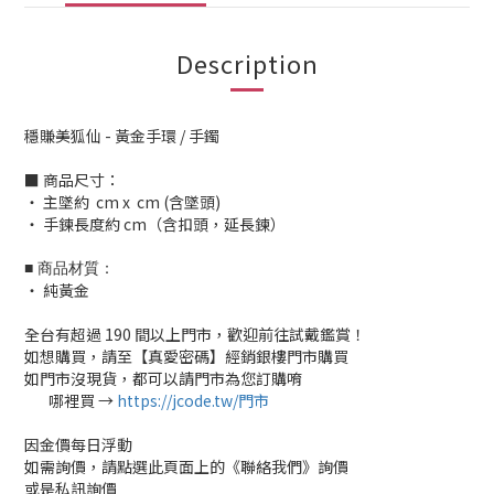
Description
穩賺美狐仙 - 黃金手環 / 手鐲
■ 商品尺寸：
‧ 主墜約 cm x cm (含墜頭)
‧ 手鍊長度約 cm（含扣頭，延長鍊）
■ 商品材質：
‧ 純黃金
全台有超過 190 間以上門市，歡迎前往試戴鑑賞！
如想購買，請至【真愛密碼】經銷銀樓門市購買
如門市沒現貨，都可以請門市為您訂購唷
哪裡買 →
https://jcode.tw/門市
✅
因金價每日浮動
如需詢價，請點選此頁面上的《聯絡我們》詢價
或是私訊詢價