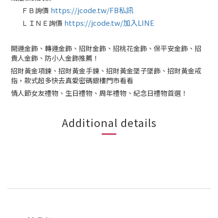
https://jcode.tw/FB私訊
ＦＢ詢價
✅
https://jcode.tw/加入LINE
ＬＩＮＥ詢價
✅
開運金飾、轉運金飾、招財金飾、招桃花金飾、保平安金飾、招
貴人金飾、防小人金飾推薦！
招財黃金項鍊、招財黃金手鍊、招財黃金墜子墜飾、招財黃金戒
指，款式超多快去真愛密碼銀樓門市看看
情人節女友禮物、生日禮物、周年禮物、紀念日禮物首選！
Additional details