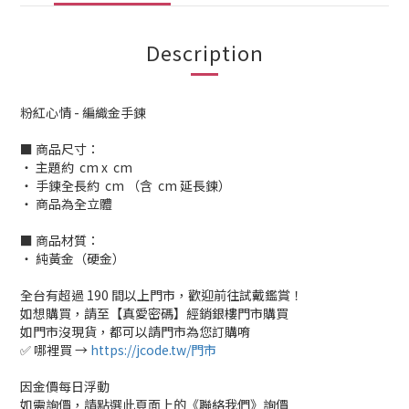
Description
粉紅心情 - 編織金手鍊
■ 商品尺寸：
‧ 主題約 cm x cm
‧ 手鍊全長約 cm （含 cm 延長鍊）
‧ 商品為全立體
■ 商品材質：
‧ 純黃金（硬金）
全台有超過 190 間以上門市，歡迎前往試戴鑑賞！
如想購買，請至【真愛密碼】經銷銀樓門市購買
如門市沒現貨，都可以請門市為您訂購唷
✅ 哪裡買 →
https://jcode.tw/門市
因金價每日浮動
如需詢價，請點選此頁面上的《聯絡我們》詢價