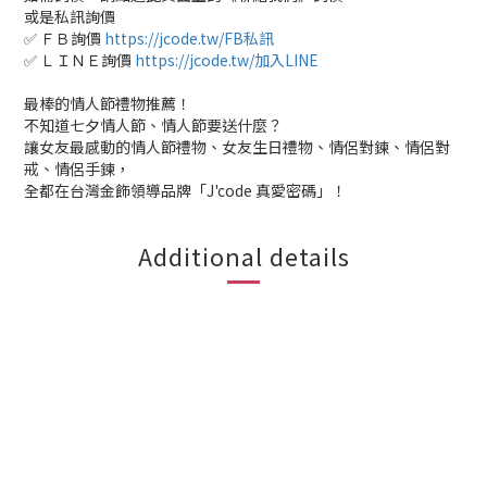
或是私訊詢價
✅ ＦＢ詢價
https://jcode.tw/FB私訊
✅ ＬＩＮＥ詢價
https://jcode.tw/加入LINE
最棒的情人節禮物推薦！
不知道七夕情人節、情人節要送什麼？
讓女友最感動的情人節禮物、女友生日禮物、情侶對鍊、情侶對
戒、情侶手鍊，
全都在台灣金飾領導品牌「J'code 真愛密碼」！
Additional details