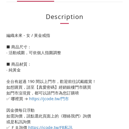
Description
編織未來 - 女 / 黃金戒指
■ 商品尺寸：
‧ 活動戒圍，可依個人指圍調整
■ 商品材質：
‧ 純黃金
全台有超過 190 間以上門市，歡迎前往試戴鑑賞！
如想購買，請至【真愛密碼】經銷銀樓門市購買
如門市沒現貨，都可以請門市為您訂購唷
✅ 哪裡買 →
https://jcode.tw/門市
因金價每日浮動
如需詢價，請點選此頁面上的《聯絡我們》詢價
或是私訊詢價
✅ ＦＢ詢價
https://jcode.tw/FB私訊