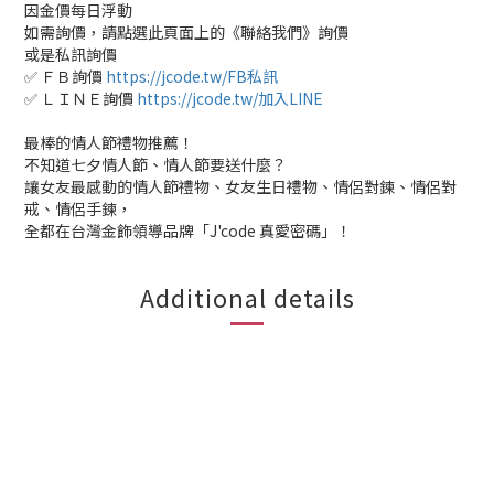
因金價每日浮動
如需詢價，請點選此頁面上的《聯絡我們》詢價
或是私訊詢價
✅ ＦＢ詢價
https://jcode.tw/FB私訊
✅ ＬＩＮＥ詢價
https://jcode.tw/加入LINE
最棒的情人節禮物推薦！
不知道七夕情人節、情人節要送什麼？
讓女友最感動的情人節禮物、女友生日禮物、情侶對鍊、情侶對
戒、情侶手鍊，
全都在台灣金飾領導品牌「J'code 真愛密碼」！
Additional details