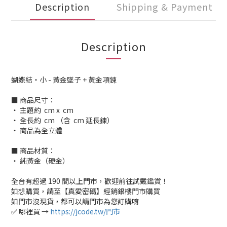
Description
Shipping & Payment
Description
蝴蝶結・小 - 黃金墜子 + 黃金項鍊
■ 商品尺寸：
‧ 主題約 cm x cm
‧ 全長約 cm （含 cm 延長鍊）
‧ 商品為全立體
■ 商品材質：
‧ 純黃金（硬金）
全台有超過 190 間以上門市，歡迎前往試戴鑑賞！
如想購買，請至【真愛密碼】經銷銀樓門市購買
如門市沒現貨，都可以請門市為您訂購唷
✅ 哪裡買 →
https://jcode.tw/門市