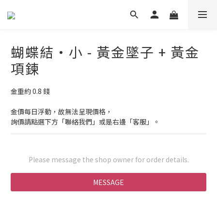
蝴蝶結・小 - 黃金墜子 + 黃金
項鍊
金重約 0.8 錢
金價每日浮動，故無法呈現價格，
詢價請點選下方「聯絡我們」或是右邊「客服」。
Please message the shop owner for order details.
MESSAGE