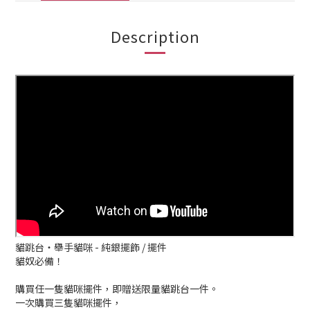
Description
貓跳台・舉手貓咪 - 純銀擺飾 / 擺件
貓奴必備！
購買任一隻貓咪擺件，即贈送限量貓跳台一件。
一次購買三隻貓咪擺件，