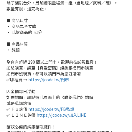
除了貓跳台外，另加蹭限量場景一組（含地毯／飼料／碗）。
數量有限，送完為止。
■ 商品尺寸：
‧ 商品為全立體
‧ 此款商品約 公分
■ 商品材質：
‧ 純銀
全台有超過 190 間以上門市，歡迎前往試戴鑑賞！
如想購買，請至【真愛密碼】經銷銀樓門市購買
如門市沒現貨，都可以請門市為您訂購唷
✅哪裡買 →
https://jcode.tw/門市
因金價每日浮動
如需詢價，請點選此頁面上的《聯絡我們》詢價
或是私訊詢價
✅ ＦＢ詢價
https://jcode.tw/FB私訊
✅ ＬＩＮＥ詢價
https://jcode.tw/加入LINE
貓奴必備的純銀貓咪擺件！