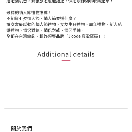
搭配貓跳台，愛貓族怎麼能錯過，快把銀飾貓咪收藏起來！
最棒的情人節禮物推薦！
不知道七夕情人節、情人節要送什麼？
讓女友最感動的情人節禮物、女友生日禮物、周年禮物、新人結
婚禮物、情侶對鍊、情侶對戒、情侶手鍊，
全都在台灣金飾、銀飾領導品牌「J'code 真愛密碼」！
Additional details
關於我們