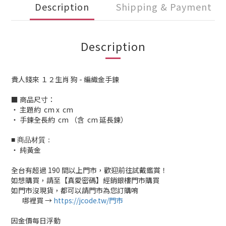
Description
Shipping & Payment
Description
貴人錢來 １２生肖 狗 - 編織金手鍊
■ 商品尺寸：
‧ 主題約 cm x cm
‧ 手鍊全長約 cm （含 cm 延長鍊）
■ 商品材質：
‧ 純黃金
全台有超過 190 間以上門市，歡迎前往試戴鑑賞！
如想購買，請至【真愛密碼】經銷銀樓門市購買
如門市沒現貨，都可以請門市為您訂購唷
哪裡買 →
https://jcode.tw/門市
✅
因金價每日浮動