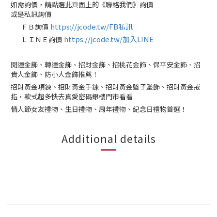
如需詢價，請點選此頁面上的《聯絡我們》詢價
或是私訊詢價
https://jcode.tw/FB私訊
ＦＢ詢價
✅
https://jcode.tw/加入LINE
ＬＩＮＥ詢價
✅
開運金飾、轉運金飾、招財金飾、招桃花金飾、保平安金飾、招
貴人金飾、防小人金飾推薦！
招財黃金項鍊、招財黃金手鍊、招財黃金墜子墜飾、招財黃金戒
指，款式超多快去真愛密碼銀樓門市看看
情人節女友禮物、生日禮物、周年禮物、紀念日禮物首選！
Additional details