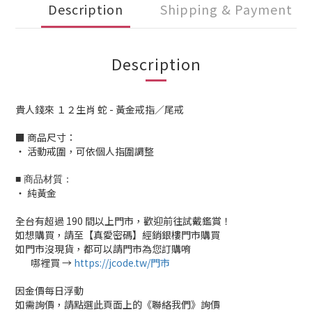
Description
Shipping & Payment
Description
貴人錢來 １２生肖 蛇 - 黃金戒指／尾戒
■ 商品尺寸：
‧ 活動戒圍，可依個人指圍調整
■ 商品材質：
‧ 純黃金
全台有超過 190 間以上門市，歡迎前往試戴鑑賞！
如想購買，請至【真愛密碼】經銷銀樓門市購買
如門市沒現貨，都可以請門市為您訂購唷
哪裡買 →
https://jcode.tw/門市
✅
因金價每日浮動
如需詢價，請點選此頁面上的《聯絡我們》詢價