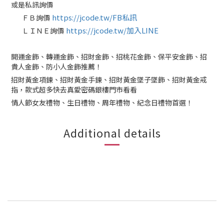
或是私訊詢價
https://jcode.tw/FB私訊
ＦＢ詢價
✅
https://jcode.tw/加入LINE
ＬＩＮＥ詢價
✅
開運金飾、轉運金飾、招財金飾、招桃花金飾、保平安金飾、招
貴人金飾、防小人金飾推薦！
招財黃金項鍊、招財黃金手鍊、招財黃金墜子墜飾、招財黃金戒
指，款式超多快去真愛密碼銀樓門市看看
情人節女友禮物、生日禮物、周年禮物、紀念日禮物首選！
Additional details