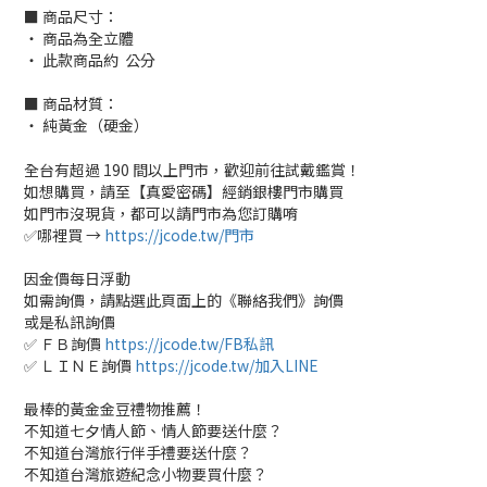
■ 商品尺寸：
‧ 商品為全立體
‧ 此款商品約 公分
■ 商品材質：
‧ 純黃金（硬金）
全台有超過 190 間以上門市，歡迎前往試戴鑑賞！
如想購買，請至【真愛密碼】經銷銀樓門市購買
如門市沒現貨，都可以請門市為您訂購唷
✅哪裡買 →
https://jcode.tw/門市
因金價每日浮動
如需詢價，請點選此頁面上的《聯絡我們》詢價
或是私訊詢價
✅ ＦＢ詢價
https://jcode.tw/FB私訊
✅ ＬＩＮＥ詢價
https://jcode.tw/加入LINE
最棒的黃金金豆禮物推薦！
不知道七夕情人節、情人節要送什麼？
不知道台灣旅行伴手禮要送什麼？
不知道台灣旅遊紀念小物要買什麼？