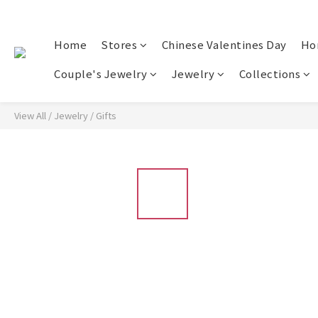
Home
Stores
Chinese Valentines Day
Ho
Couple's Jewelry
Jewelry
Collections
View All
/
Jewelry
/
Gifts