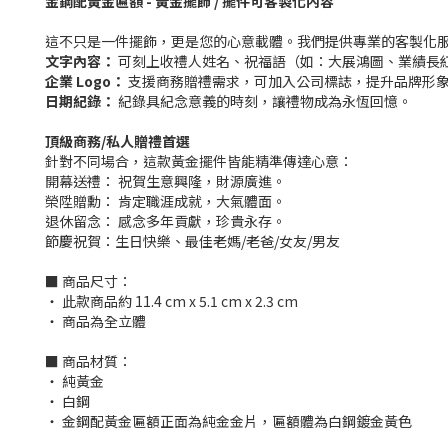
金鋼配黃金匾額 - 黃金擺飾 / 擺件可客製化內容
這不只是一件擺飾，更是您的心意載體。我們提供專業的客製化
文字內容：
可刻上收禮人姓名、祝福語（如：大展鴻圖、業績長
企業 Logo：
支援商務贈禮需求，可加入公司標誌，提升品牌形
日期紀錄：
紀錄具紀念意義的時刻，讓禮物成為永恆回憶。
頂級商務/私人贈禮首選
針對不同場合，這款黃金擺件皆能精準傳達心意：
開幕送禮：
祝賀生意興隆，財源廣進。
榮陞贈勳：
肯定職涯成就，大氣體面。
退休留念：
感念多年貢獻，珍貴永存。
節慶祝賀：生日快樂、最佳老媽/老爸/女友/男友
■ 商品尺寸：
‧ 此款商品約 11.4 cm x 5.1 cm x 2.3 cm
‧ 商品為全立體
■ 商品材質：
‧ 純黃金
‧ 白鋼
‧ 金鋼配黃金匾額正面為純金金片，匾額體為白鋼鍍金黃色