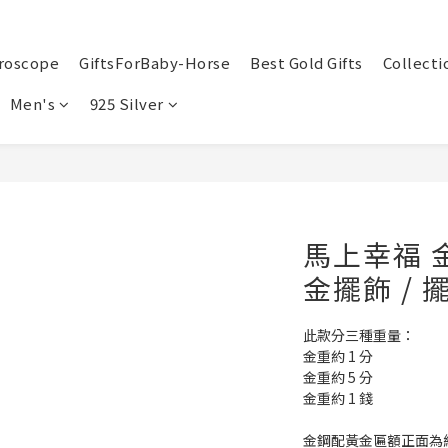
roscope
GiftsForBaby-Horse
Best Gold Gifts
Collecti
Men's
925 Silver
馬上幸福 
金擺飾 / 
此款分三種重量：
金重約 1 分
金重約 5 分
金重約 1 錢
金鋼配黃金匾額正面為