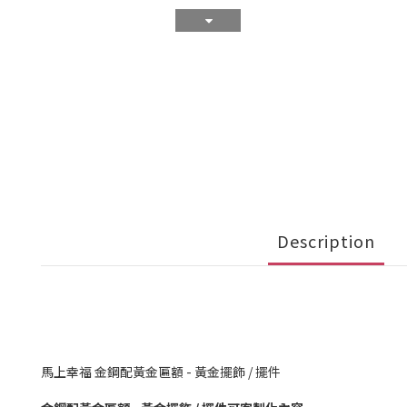
Description
馬上幸福 金鋼配黃金匾額 - 黃金擺飾 / 擺件