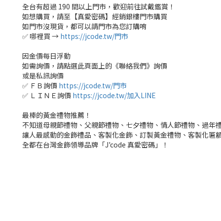
全台有超過 190 間以上門市，歡迎前往試戴鑑賞！
如想購買，請至【真愛密碼】經銷銀樓門市購買
如門市沒現貨，都可以請門市為您訂購唷
✅ 哪裡買 →
https://jcode.tw/門市
因金價每日浮動
如需詢價，請點選此頁面上的《聯絡我們》詢價
或是私訊詢價
✅ ＦＢ詢價
https://jcode.tw/門市
✅ ＬＩＮＥ詢價
https://jcode.tw/加入LINE
最棒的黃金禮物推薦！
不知道母親節禮物、父親節禮物、七夕禮物、情人節禮物、過年
讓人最感動的金飾禮品、客製化金飾、訂製黃金禮物、客製化匾
全都在台灣金飾領導品牌「J'code 真愛密碼」！