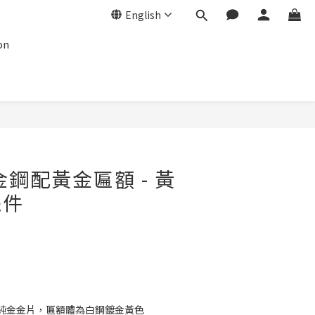
English
on
金鋼配黃金匾額 - 黃
擺件
純金金片，匾額體為白鋼鍍金黃色