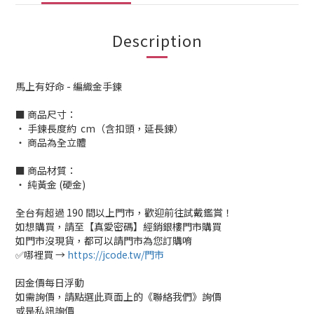
Description
馬上有好命 - 編織金手鍊
■ 商品尺寸：
‧ 手鍊長度約 cm（含扣頭，延長鍊）
‧ 商品為全立體
■ 商品材質：
‧ 純黃金 (硬金)
全台有超過 190 間以上門市，歡迎前往試戴鑑賞！
如想購買，請至【真愛密碼】經銷銀樓門市購買
如門市沒現貨，都可以請門市為您訂購唷
✅哪裡買 →
https://jcode.tw/門市
因金價每日浮動
如需詢價，請點選此頁面上的《聯絡我們》詢價
或是私訊詢價