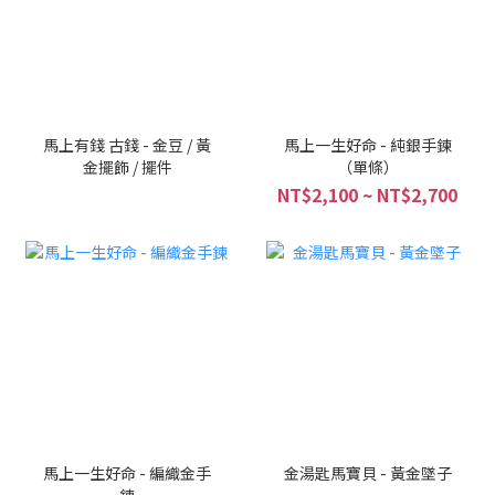
馬上有錢 古錢 - 金豆 / 黃
馬上一生好命 - 純銀手鍊
金擺飾 / 擺件
（單條）
NT$2,100 ~ NT$2,700
馬上一生好命 - 編織金手
金湯匙馬寶貝 - 黃金墜子
鍊