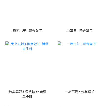
飛天小馬 - 黃金墜子
小萌馬 - 黃金墜子
馬上五錢 ( 孩童版 ) - 編織
一馬當先 - 黃金墜子
金手鍊