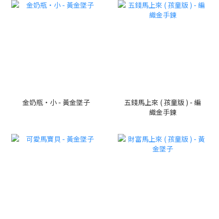
金奶瓶・小 - 黃金墜子
五錢馬上來 ( 孩童版 ) - 編
織金手鍊