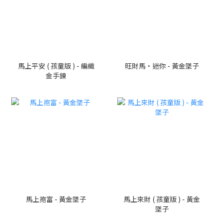
馬上平安 ( 孩童版 ) - 編織
旺財馬・迷你 - 黃金墜子
金手鍊
馬上抱富 - 黃金墜子
馬上來財 ( 孩童版 ) - 黃金
墜子