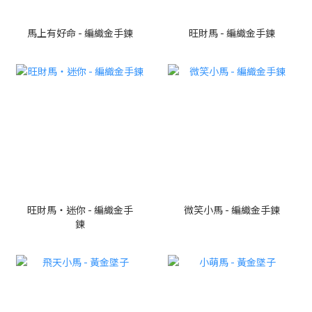
馬上有好命 - 編織金手鍊
旺財馬 - 編織金手鍊
旺財馬・迷你 - 編織金手
微笑小馬 - 編織金手鍊
鍊