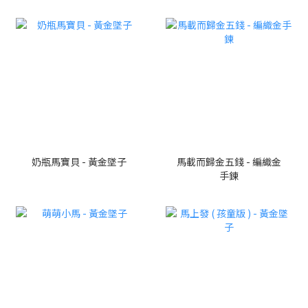
奶瓶馬寶貝 - 黃金墜子
馬載而歸金五錢 - 編織金
手鍊