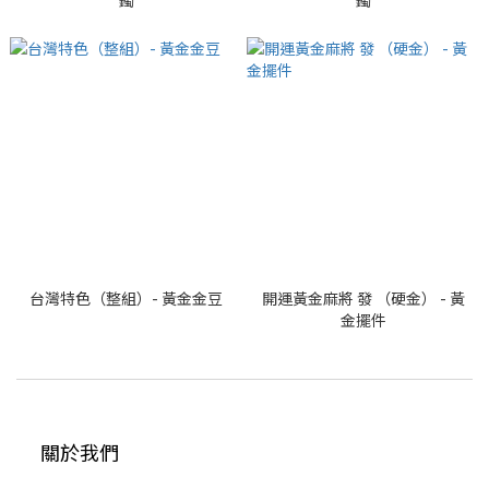
鐲
鐲
台灣特色（整組）- 黃金金豆
開運黃金麻將 發 （硬金） - 黃
金擺件
關於我們