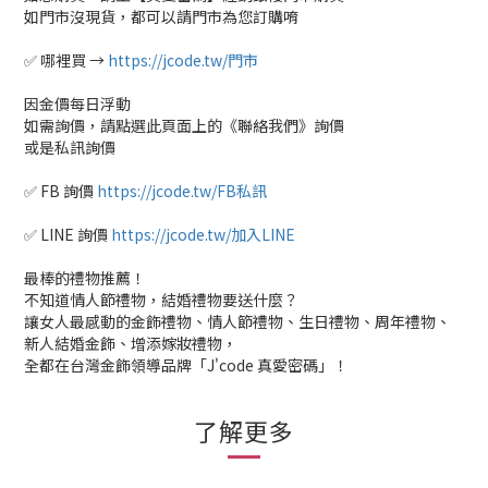
如門市沒現貨，都可以請門市為您訂購唷
✅ 哪裡買 →
https://jcode.tw/門市
因金價每日浮動
如需詢價，請點選此頁面上的《聯絡我們》詢價
或是私訊詢價
✅ FB 詢價
https://jcode.tw/FB私訊
✅ LINE 詢價
https://jcode.tw/加入LINE
最棒的禮物推薦！
不知道情人節禮物，結婚禮物要送什麼？
讓女人最感動的金飾禮物、情人節禮物、生日禮物、周年禮物、
新人結婚金飾、增添嫁妝禮物，
全都在台灣金飾領導品牌「J'code 真愛密碼」！
了解更多