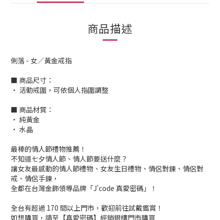
商品描述
俐落 - 女／黃金戒指
■ 商品尺寸：
‧ 活動戒圍，可依個人指圍調整
■ 商品材質：
‧ 純黃金
‧ 水晶
最棒的情人節禮物推薦！
不知道七夕情人節、情人節要送什麼？
讓女友最感動的情人節禮物、女友生日禮物、情侶對鍊、情侶對
戒、情侶手鍊，
全都在台灣金飾領導品牌「J'code 真愛密碼」！
全台有超過 170 間以上門市，歡迎前往試戴鑑賞！
如想購買，請至【真愛密碼】經銷銀樓門市購買