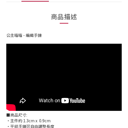
商品描述
公主喵喵 - 編織手鍊
■商品尺寸:
‧主件約 1.3cm x 0.9cm
‧平結手鍊可自由調整長度