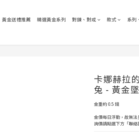
黃金送禮推薦
精選黃金系列
對鍊、對戒
款式
系列
卡娜赫拉的
兔 - 黃金
金重約 0.5 錢
金價每日浮動，故無法
詢價請點選下方「聯絡