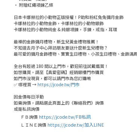
‧ 附贈紅繩項鍊乙條
日本卡娜赫拉的小動物正版授權！P助和粉紅兔兔彌月金飾
卡娜赫拉的小動物金飾，卡娜赫拉的小動物銀飾
卡娜赫拉的小動物純金 & 純銀項鍊，手鍊，戒指，耳環
最棒的金飾彌月禮物，新生兒黃金禮物推薦！
不知道去月子中心拜訪朋友要送什麼新生兒禮物？
最可愛的彌月金飾禮物、寶寶生日禮物、小孩生日禮物、金飾滿周歲
全台有超過 180 間以上門市，歡迎前往試戴鑑賞！
如想購買，請至【真愛密碼】經銷銀樓門市購買
如門市沒現貨，都可以請門市為您訂購唷
✅ 哪裡買 →
https://jcode.tw/門市
因金價每日浮動
如需詢價，請點選此頁面上的《聯絡我們》詢價
或是私訊詢價
https://jcode.tw/FB私訊
ＦＢ詢價
✅
https://jcode.tw/加入LINE
ＬＩＮＥ詢價
✅