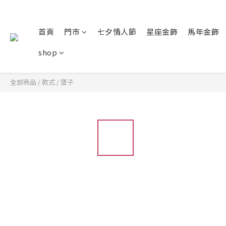
首頁
門市
七夕情人節
星座金飾
馬年金飾
shop
全部商品
/
款式
/
墜子