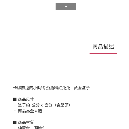
商品描述
卡娜赫拉的小動物 奶瓶粉紅兔兔 - 黃金墜子
■ 商品尺寸：
‧ 墜子約 公分 x 公分（含墜頭）
‧ 商品為全立體
■ 商品材質：
‧ 純黃金 （硬金）