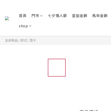
首頁
門市
七夕情人節
星座金飾
馬年金飾
shop
全部商品
/
款式
/
墜子