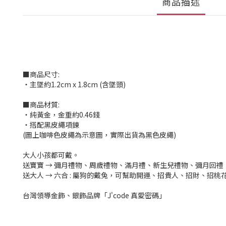
商品描述
■商品尺寸:
‧主墜約1.2cm x 1.8cm (含墜頭)
■商品材質:
‧純黃金，金重約0.46錢
‧搭配黑皮繩項鍊
(圖上咖啡色皮繩為示意圖，實際出貨為黑色皮繩)
大人小孩都可戴。
送寶寶 → 彌月禮物、周歲禮物、滿月禮、新生兒禮物、彌月回禮
送大人 → 六合 : 屬狗的戴兔，可幫助開運、招貴人、招財、招
台灣領導金飾、銀飾品牌「J'code 真愛密碼」