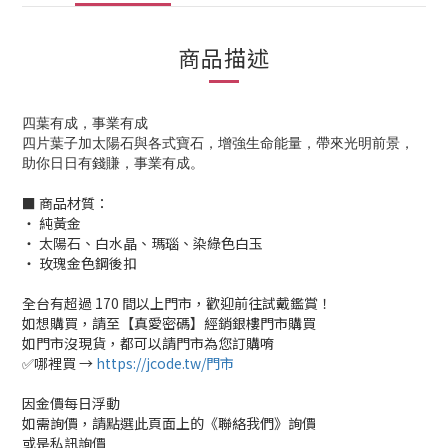
商品描述
四葉有成，事業有成
四片葉子加太陽石與各式寶石，增強生命能量，帶來光明前景，
助你日日有錢賺，事業有成。
■ 商品材質：
‧ 純黃金
‧ 太陽石、白水晶、瑪瑙、染綠色白玉
‧ 玫瑰金色鋼後扣
全台有超過 170 間以上門市，歡迎前往試戴鑑賞！
如想購買，請至【真愛密碼】經銷銀樓門市購買
如門市沒現貨，都可以請門市為您訂購唷
✅哪裡買 →
https://jcode.tw/門市
因金價每日浮動
如需詢價，請點選此頁面上的《聯絡我們》詢價
或是私訊詢價