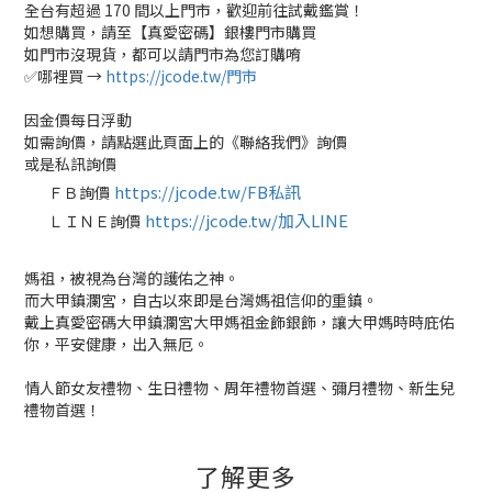
全台有超過 170 間以上門市，歡迎前往試戴鑑賞！
如想購買，請至【真愛密碼】銀樓門市購買
如門市沒現貨，都可以請門市為您訂購唷
✅哪裡買 →
https://jcode.tw/門市
因金價每日浮動
如需詢價，請點選此頁面上的《聯絡我們》詢價
或是私訊詢價
https://jcode.tw/FB私訊
ＦＢ詢價
✅
https://jcode.tw/加入LINE
ＬＩＮＥ詢價
✅
媽祖，被視為台灣的護佑之神。
而大甲鎮瀾宮，自古以來即是台灣媽祖信仰的重鎮。
戴上真愛密碼大甲鎮瀾宮大甲媽祖金飾銀飾，讓大甲媽時時庇佑
你，平安健康，出入無厄。
情人節女友禮物、生日禮物、周年禮物首選、彌月禮物、新生兒
禮物首選！
了解更多