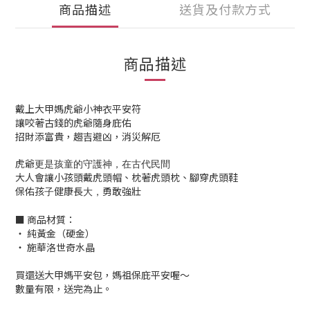
商品描述
送貨及付款方式
商品描述
戴上大甲媽虎爺小神衣平安符
讓咬著古錢的虎爺隨身庇佑
招財添富貴，趨吉避凶，消災解厄
虎爺更是孩童的守護神，在古代民間
大人會讓小孩頭戴虎頭帽、枕著虎頭枕、腳穿虎頭鞋
保佑孩子健康長大，勇敢強壯
■ 商品材質：
‧ 純黃金（硬金）
‧ 施華洛世奇水晶
買還送大甲媽平安包，媽祖保庇平安喔～
數量有限，送完為止。