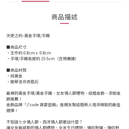
商品描述
天使之約-黃金手環/手鐲
■商品尺寸:
‧主件約 0.8cm x 0.8cm
‧手環/手鐲長度約 15.5cm（含預備鍊）
■商品材質:
‧純黃金
‧施華洛世奇鋯石
最棒的黃金手環/黃金手鐲、女友情人節禮物、結婚金飾、添妝金
飾推薦！
金飾品牌「J'code 真愛密碼」是親友幫結婚新人增添嫁妝的最佳
選擇！
不知道七夕情人節、西洋情人節要送什麼？
讓女友最感動的情人節禮物、女友生日禮物、情侶對鍊、情侶對