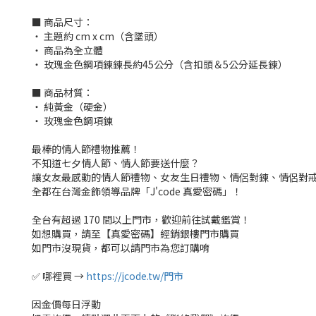
■ 商品尺寸：
‧ 主題約 cm x cm（含墜頭）
‧ 商品為全立體
‧ 玫瑰金色鋼項鍊鍊長約45公分（含扣頭＆5公分延長鍊）
■ 商品材質：
‧ 純黃金（硬金）
‧ 玫瑰金色鋼項鍊
最棒的情人節禮物推薦！
不知道七夕情人節、情人節要送什麼？
讓女友最感動的情人節禮物、女友生日禮物、情侶對鍊、情侶對
全都在台灣金飾領導品牌「J'code 真愛密碼」！
全台有超過 170 間以上門市，歡迎前往試戴鑑賞！
如想購買，請至【真愛密碼】經銷銀樓門市購買
如門市沒現貨，都可以請門市為您訂購唷
✅ 哪裡買 →
https://jcode.tw/門市
因金價每日浮動