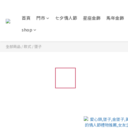
首頁
門市
七夕情人節
星座金飾
馬年金飾
shop
全部商品
/
款式
/
墜子