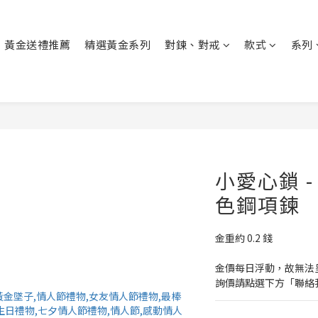
黃金送禮推薦
精選黃金系列
對鍊、對戒
款式
系列
小愛心鎖 -
色鋼項鍊
金重約 0.2 錢
金價每日浮動，故無法
詢價請點選下方「聯絡