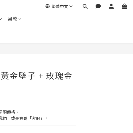
繁體中文
男款
 黃金墜子 + 玫瑰金
呈現價格，
我們」或是右邊「客服」。