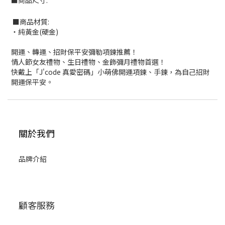
■商品尺寸:
■商品材質:
‧純黃金(硬金)
開運、轉運、招財保平安彌勒項鍊推薦！
情人節女友禮物、生日禮物、金飾彌月禮物首選！
快戴上「J'code 真愛密碼」小萌佛開運項鍊、手鍊，為自己招財
開運保平安。
關於我們
品牌介紹
顧客服務