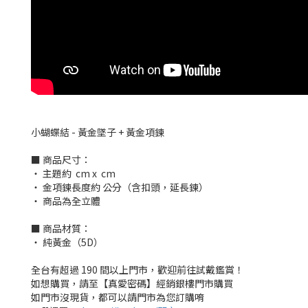
小蝴蝶結 - 黃金墜子 + 黃金項鍊
■ 商品尺寸：
‧ 主題約 cm x cm
‧ 金項鍊長度約 公分（含扣頭，延長鍊）
‧ 商品為全立體
■ 商品材質：
‧ 純黃金（5D）
全台有超過 190 間以上門市，歡迎前往試戴鑑賞！
如想購買，請至【真愛密碼】經銷銀樓門市購買
如門市沒現貨，都可以請門市為您訂購唷