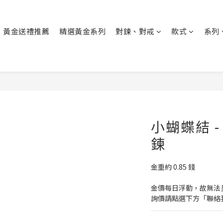
黃金送禮推薦
精選黃金系列
對鍊、對戒
款式
系列
小蝴蝶結 -
鍊
金重約 0.85 錢
金價每日浮動，故無法
詢價請點選下方「聯絡