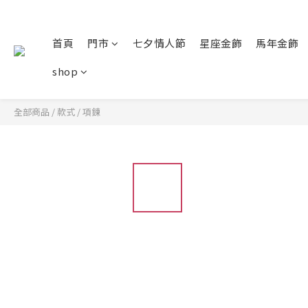
首頁
門市
七夕情人節
星座金飾
馬年金飾
shop
全部商品
/
款式
/
項鍊