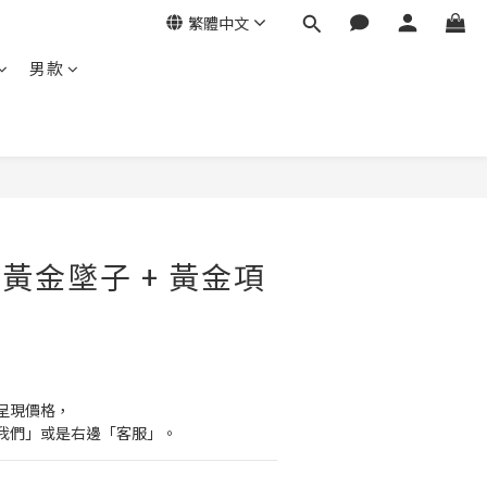
繁體中文
男款
 黃金墜子 + 黃金項
呈現價格，
我們」或是右邊「客服」。