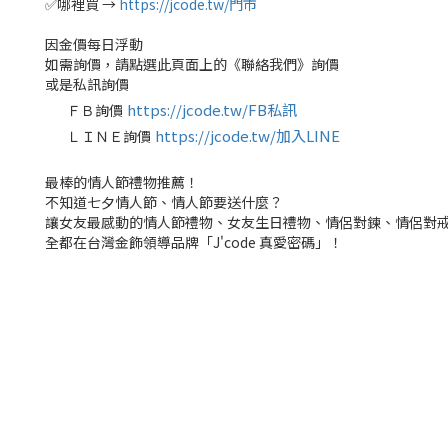
✅哪裡買 →
https://jcode.tw/門市
因金價每日浮動
如需詢價，請點選此頁面上的《聯絡我們》詢價
或是私訊詢價
https://jcode.tw/FB私訊
ＦＢ詢價
✅
https://jcode.tw/加入LINE
ＬＩＮＥ詢價
✅
最棒的情人節禮物推薦！
不知道七夕情人節、情人節要送什麼？
讓女友最感動的情人節禮物、女友生日禮物、情侶對鍊、情侶對
全都在台灣金飾領導品牌「J'code 真愛密碼」！