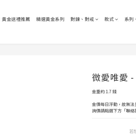
黃金送禮推薦
精選黃金系列
對鍊、對戒
款式
系列
微愛唯愛 
金重約 1.7 錢
金價每日浮動，故無法
詢價請點選下方「聯絡
若