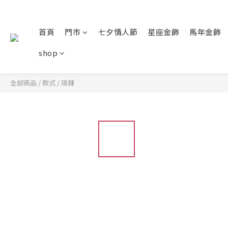
首頁
門市
七夕情人節
星座金飾
馬年金飾
shop
全部商品
/
款式
/
項鍊