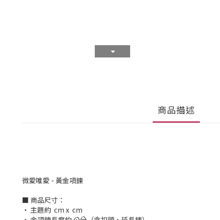
商品描述
微愛唯愛 - 黃金項鍊
■ 商品尺寸：
‧ 主題約 cm x cm
‧ 金項鍊長度約 公分（含扣頭，延長鍊）