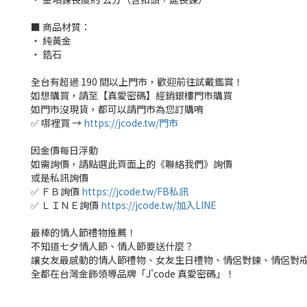
■ 商品材質：
‧ 純黃金
‧ 鋯石
全台有超過 190 間以上門市，歡迎前往試戴鑑賞！
如想購買，請至【真愛密碼】經銷銀樓門市購買
如門市沒現貨，都可以請門市為您訂購唷
✅ 哪裡買 →
https://jcode.tw/門市
因金價每日浮動
如需詢價，請點選此頁面上的《聯絡我們》詢價
或是私訊詢價
✅ ＦＢ詢價
https://jcode.tw/FB私訊
✅ ＬＩＮＥ詢價
https://jcode.tw/加入LINE
最棒的情人節禮物推薦！
不知道七夕情人節、情人節要送什麼？
讓女友最感動的情人節禮物、女友生日禮物、情侶對鍊、情侶對
全都在台灣金飾領導品牌「J'code 真愛密碼」！