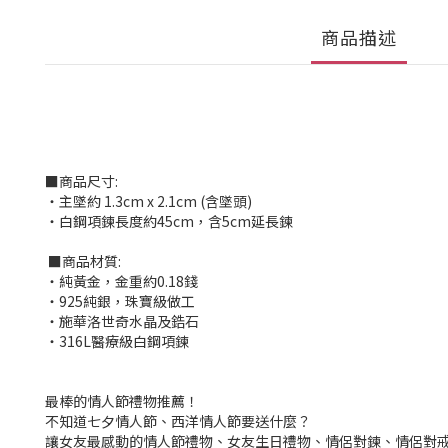
商品描述
■商品尺寸:
‧主墜約 1.3cm x 2.1cm (含墜頭)
‧白鋼項鍊長度約45cm，含5cm延長鍊
■商品材質:
‧純黃金，金重約0.18錢
‧925純銀，珠寶級做工
‧施華洛世奇水晶及鋯石
‧316L醫療級白鋼項鍊
最棒的情人節禮物推薦！
不知道七夕情人節、西洋情人節要送什麼？
讓女友最感動的情人節禮物、女友生日禮物、情侶對鍊、情侶對戒、