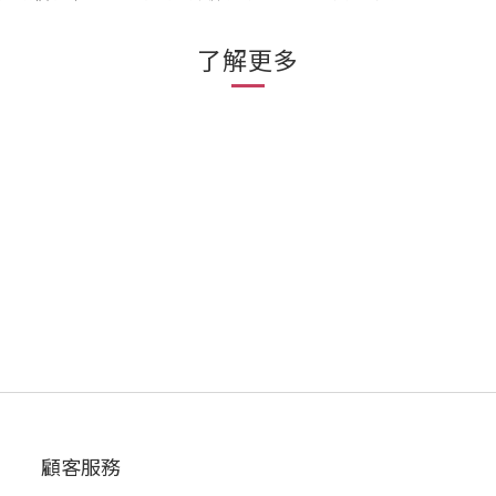
了解更多
顧客服務