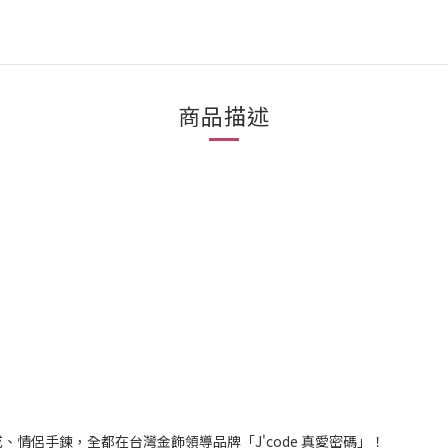
商品描述
情侶手鍊，全都在台灣金飾領導品牌「J'code 真愛密碼」！