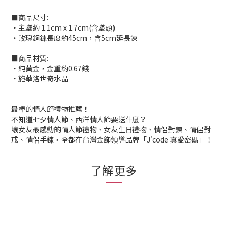
■商品尺寸:
‧主墜約 1.1cm x 1.7cm(含墜頭)
‧玫瑰鋼鍊長度約45cm，含5cm延長鍊
■商品材質:
‧純黃金，金重約0.67錢
‧施華洛世奇水晶
最棒的情人節禮物推薦！
不知道七夕情人節、西洋情人節要送什麼？
讓女友最感動的情人節禮物、女友生日禮物、情侶對鍊、情侶對
戒、情侶手鍊，全都在台灣金飾領導品牌「J'code 真愛密碼」！
了解更多