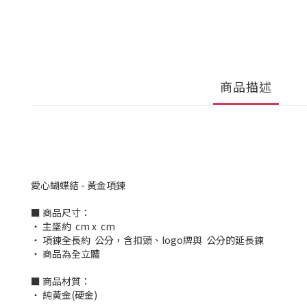
商品描述
愛心蝴蝶結 - 黃金項鍊
■ 商品尺寸：
‧ 主墜約 cm x cm
‧ 項鍊全長約 公分，含扣頭、logo牌與 公分的延長鍊
‧ 商品為全立體
■ 商品材質：
‧ 純黃金(硬金)