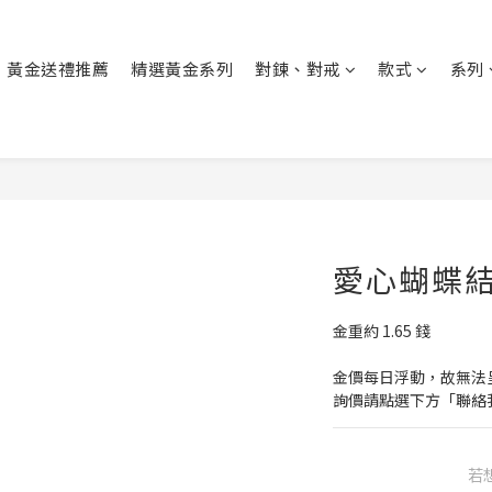
黃金送禮推薦
精選黃金系列
對鍊、對戒
款式
系列
愛心蝴蝶結
金重約 1.65 錢
金價每日浮動，故無法
詢價請點選下方「聯絡
若