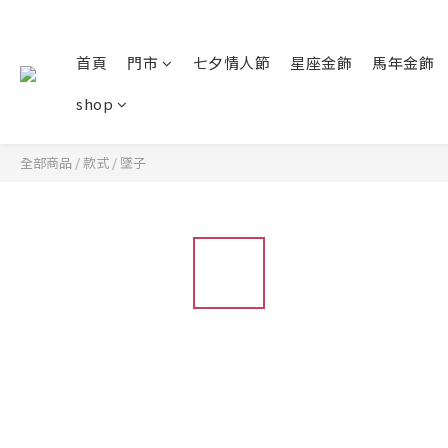
首頁
門市
七夕情人節
星座金飾
馬年金飾
shop
全部商品
/
款式
/
墜子