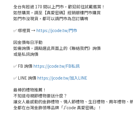
全台有超過 170 間以上門市，歡迎前往試戴鑑賞！
如想購買，請至【真愛密碼】經銷銀樓門市購買
如門市沒現貨，都可以請門市為您訂購唷
✅ 哪裡買 →
https://jcode.tw/門市
因金價每日浮動
如需詢價，請點選此頁面上的《聯絡我們》詢價
或是私訊詢價
✅ FB 詢價
https://jcode.tw/FB私訊
✅ LINE 詢價
https://jcode.tw/加入LINE
最棒的禮物推薦！
不知道母親節禮物要送什麼？
讓女人最感動的金飾禮物、情人節禮物、生日禮物、周年禮物、
全都在台灣金飾領導品牌「J'code 真愛密碼」！