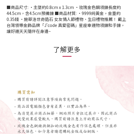
■商品尺寸: ‧主墜約0.8cm x 1.3cm ‧玫瑰金色鋼項鍊長度約
44.5cm，含4.5cm預備鍊 ■商品材質: ‧9999純黃金，金重約
0.35錢 ‧施華洛世奇鋯石 女友情人節禮物、生日禮物推薦！ 戴上
台灣領導金飾品牌「J'code 真愛密碼」星座幸運物項鍊和手鍊，
讓好運天天隨伴在身邊~
了解更多