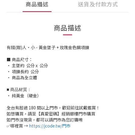
商品描述
送貨及付款方式
商品描述
有錢(鉗)人・小 - 黃金墜子 + 玫瑰金色鋼項鍊
■ 商品尺寸：
‧ 主墜約 公分 x 公分
‧ 項鍊長約 公分
‧ 商品為全立體
■ 商品材質：
‧ 純黃金（硬金）
全台有超過 180 間以上門市，歡迎前往試戴鑑賞！
如想購買，請至【真愛密碼】經銷銀樓門市購買
如門市沒現貨，都可以請門市為您訂購唷
✅哪裡買 →
https://jcode.tw/門市