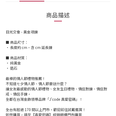
商品描述
目光交會 - 黃金項鍊
■ 商品尺寸：
‧ 長度約 cm，含 cm 延長鍊
■ 商品材質：
‧ 純黃金
‧ 鋯石
最棒的情人節禮物推薦！
不知道七夕情人節、情人節要送什麼？
讓女友最感動的情人節禮物、女友生日禮物、情侶對鍊、情侶對
戒、情侶手鍊，
全都在台灣金飾領導品牌「J'code 真愛密碼」！
全台有超過 170 間以上門市，歡迎前往試戴鑑賞！
如想購買，請至【真愛密碼】經銷銀樓門市購買