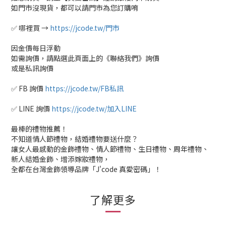
如門市沒現貨，都可以請門市為您訂購唷
✅ 哪裡買 →
https://jcode.tw/門市
因金價每日浮動
如需詢價，請點選此頁面上的《聯絡我們》詢價
或是私訊詢價
✅ FB 詢價
https://jcode.tw/FB私訊
✅ LINE 詢價
https://jcode.tw/加入LINE
最棒的禮物推薦！
不知道情人節禮物，結婚禮物要送什麼？
讓女人最感動的金飾禮物、情人節禮物、生日禮物、周年禮物、
新人結婚金飾、增添嫁妝禮物，
全都在台灣金飾領導品牌「J'code 真愛密碼」！
了解更多