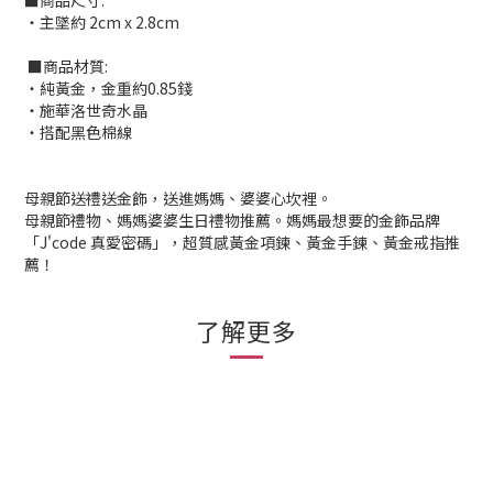
■商品尺寸:
‧主墜約 2cm x 2.8cm
■商品材質:
‧純黃金，金重約0.85錢
‧施華洛世奇水晶
‧搭配黑色棉線
母親節送禮送金飾，送進媽媽、婆婆心坎裡。
母親節禮物、媽媽婆婆生日禮物推薦。媽媽最想要的金飾品牌
「J'code 真愛密碼」，超質感黃金項鍊、黃金手鍊、黃金戒指推
薦！
了解更多