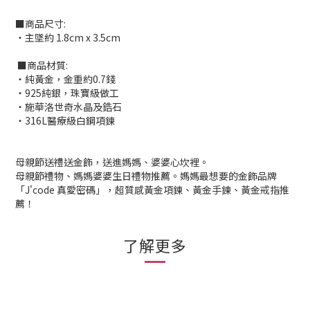
■商品尺寸:
‧主墜約 1.8cm x 3.5cm
■商品材質:
‧純黃金，金重約0.7錢
‧925純銀，珠寶級做工
‧施華洛世奇水晶及鋯石
‧316L醫療級白鋼項鍊
母親節送禮送金飾，送進媽媽、婆婆心坎裡。
母親節禮物、媽媽婆婆生日禮物推薦。媽媽最想要的金飾品牌
「J'code 真愛密碼」，超質感黃金項鍊、黃金手鍊、黃金戒指推
薦！
了解更多