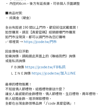
‧ 內徑約6cm，後方有延長鍊，可依個人手圍調整
■商品材質:
‧ 純黃金（硬金）
全台有超過 190 間以上門市，歡迎前往試戴鑑賞！
如想購買，請至【真愛密碼】經銷銀樓門市購買
如門市沒現貨，都可以請門市為您訂購唷
✅ 哪裡買 →
https://jcode.tw/門市
因金價每日浮動
如需詢價，請點選此頁面上的《聯絡我們》詢價
或是私訊詢價
https://jcode.tw/FB私訊
ＦＢ詢價
✅
https://jcode.tw/加入LINE
ＬＩＮＥ詢價
✅
最棒的禮物推薦！
不知道情人節禮物，結婚禮物要送什麼？
讓女人最感動的金飾禮物、情人節禮物、生日禮物、周年禮物、
新人結婚金飾、增添嫁妝禮物，
全都在台灣金飾領導品牌「J'code 真愛密碼」！