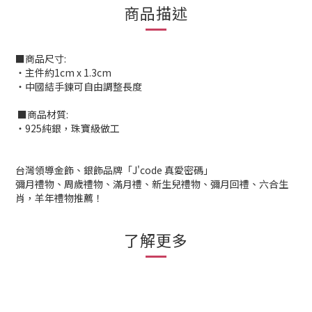
商品描述
■商品尺寸:
‧主件約1cm x 1.3cm
‧中國結手鍊可自由調整長度
■商品材質:
‧925純銀，珠寶級做工
台灣領導金飾、銀飾品牌「J'code 真愛密碼」
彌月禮物、周歲禮物、滿月禮、新生兒禮物、彌月回禮、六合生
肖，羊年禮物推薦！
了解更多