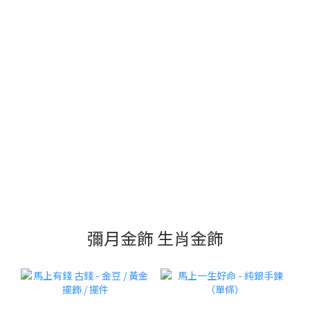
彌月金飾 生肖金飾