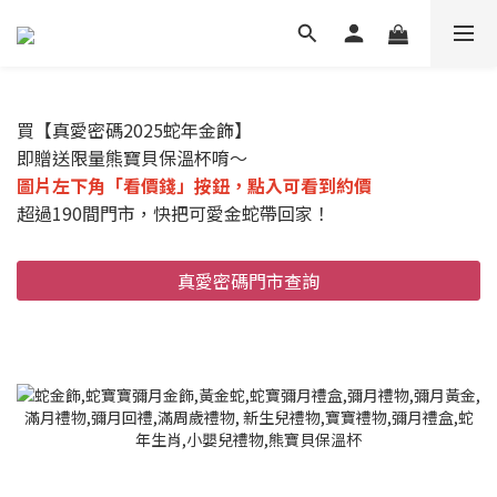
買【真愛密碼2025蛇年金飾】
即贈送限量熊寶貝保溫杯唷～
圖片左下角「看價錢」按鈕，點入可看到約價
超過190間門市，快把可愛金蛇帶回家！
真愛密碼門市查詢