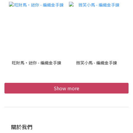
旺財馬・迷你 - 編織金手鍊
微笑小馬 - 編織金手鍊
Show more
關於我們