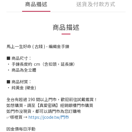
商品描述
送貨及付款方式
商品描述
馬上一生好命 ( 古錢 ) - 編織金手鍊
■ 商品尺寸：
‧ 手鍊長度約 cm（含扣頭，延長鍊）
‧ 商品為全立體
■ 商品材質：
‧ 純黃金 (硬金)
全台有超過 190 間以上門市，歡迎前往試戴鑑賞！
如想購買，請至【真愛密碼】經銷銀樓門市購買
如門市沒現貨，都可以請門市為您訂購唷
✅哪裡買 →
https://jcode.tw/門市
因金價每日浮動