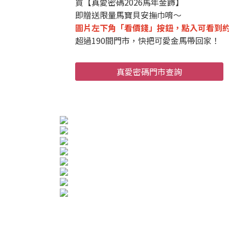
買【真愛密碼2026馬年金飾】
即贈送限量馬寶貝安撫巾唷～
圖片左下角「看價錢」按鈕，點入可看到
超過190間門市，快把可愛金馬帶回家！
真愛密碼門市查詢