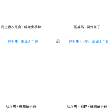
馬上豐衣足食 - 編織金手鍊
搖搖馬 - 黃金墜子
旺財馬 - 編織金手鍊
旺財馬・迷你 - 編織金手鍊