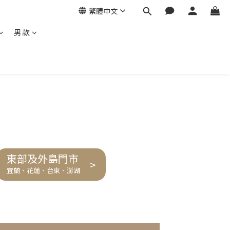
繁體中文
男款
東部及外島門市
>
宜蘭、花蓮、台東、澎湖