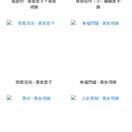
寵愛你 - 黃金墜子 + 黃金
無限結伴・小 - 編織金手
項鍊
鍊
戀愛泡泡 - 黃金墜子
幸福閃耀 - 黃金項鍊