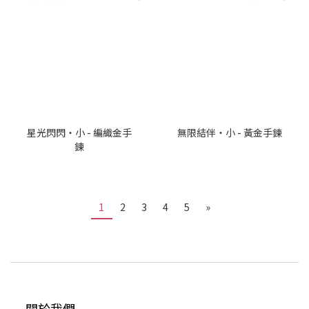
星光閃閃・小 - 編織金手
無限結伴・小 - 黃金手鍊
鍊
1
2
3
4
5
»
關於我們